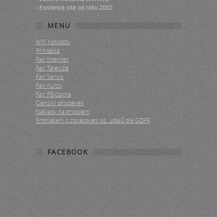
- Existence sítě od roku 2002
MENU
Wifi hotspoty
Přihláška
Fair Internet
Fair Televize
Fair Servis
Fair Kurzy
Fair Půjčovna
Členský příspěvek
Náklady na připojení
Prohlášení o zpracování os. údajů dle GDPR
FACEBOOK