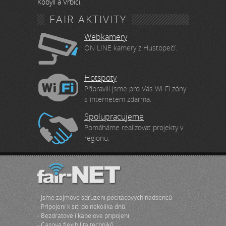
Kobylí a Vrbici.
FAIR AKTIVITY
Webkamery
ON LINE kamery z Hustopečí.
Hotspoty
Připravili jsme pro Vás Wi-Fi zóny
s internetem zdarma.
Spolupracujeme
Pomáháme realizovat projekty v
regionu.
- Jsme zájmové sdružení počítačových nadšenců
- Připojení k síti do několika dnů
- Bezdrátové i kabelové přípojení
- Časová flexibilita techniků