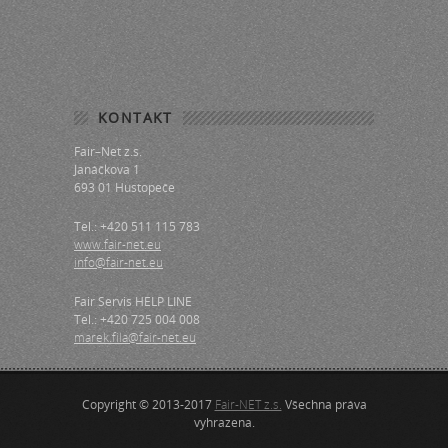
KONTAKT
Fair–Net z.s.
Janáčkova 1
693 01 Hustopeče
Tel.: +420 511 115 783
www.fair-net.eu
info@fair-net.eu
Fair Servis HELP LINE
Tel.: +420 725 004 008
marek.fila@fair-net.eu
Copyright © 2013-2017
Fair-NET z.s.
Všechna práva
vyhrazena.