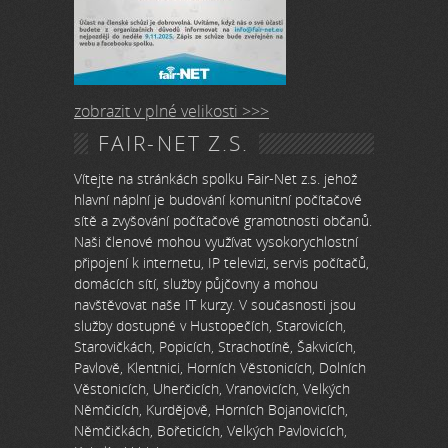
zobrazit v plné velikosti >>>
FAIR-NET Z.S.
Vítejte na stránkách spolku Fair-Net z.s. jehož
hlavní náplní je budování komunitní počítačové
sítě a zvyšování počítačové gramotnosti občanů.
Naši členové mohou využívat vysokorychlostní
připojení k internetu, IP televizi, servis počítačů,
domácích sítí, služby půjčovny a mohou
navštěvovat naše IT kurzy. V současnosti jsou
služby dostupné v Hustopečích, Starovicích,
Starovičkách, Popicích, Strachotíně, Šakvicích,
Pavlově, Klentnici, Horních Věstonicích, Dolních
Věstonicích, Uherčicích, Vranovicích, Velkých
Němčicích, Kurdějově, Horních Bojanovicích,
Němčičkách, Bořeticích, Velkých Pavlovicích,