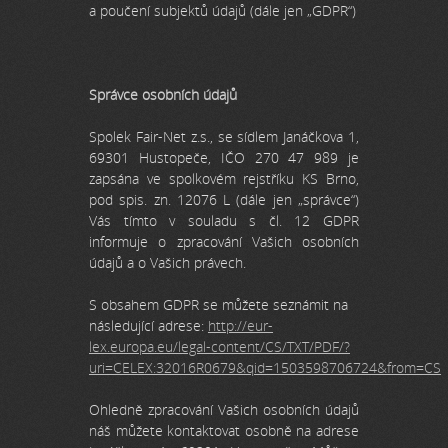
a poučení subjektů údajů (dále jen „GDPR“)
Správce osobních údajů
Spolek Fair-Net z.s., se sídlem Janáčkova 1,
69301 Hustopeče, IČO 270 47 989 je
zapsána ve spolkovém rejstříku KS Brno,
pod spis. zn. 12076 L (dále jen „správce“)
Vás tímto v souladu s čl. 12 GDPR
informuje o zpracování Vašich osobních
údajů a o Vašich právech.
S obsahem GDPR se můžete seznámit na
následující adrese:
http://eur-
lex.europa.eu/legal-content/CS/TXT/PDF/?
uri=CELEX:32016R0679&qid=1503598706724&from=CS
Ohledně zpracování Vašich osobních údajů
náš můžete kontaktovat osobně na adrese