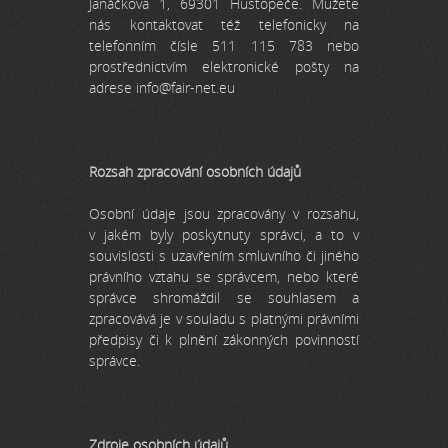
Janáčkova 1, 69301 Hustopeče. Můžete
nás kontaktovat též telefonicky na
telefonním čísle 511 115 783 nebo
prostřednictvím elektronické pošty na
adrese info@fair-net.eu
Rozsah zpracování osobních údajů
Osobní údaje jsou zpracovány v rozsahu,
v jakém byly poskytnuty správci, a to v
souvislosti s uzavřením smluvního či jiného
právního vztahu se správcem, nebo které
správce shromáždil se souhlasem a
zpracovává je v souladu s platnými právními
předpisy či k plnění zákonných povinností
správce.
Zdroje osobních údajů