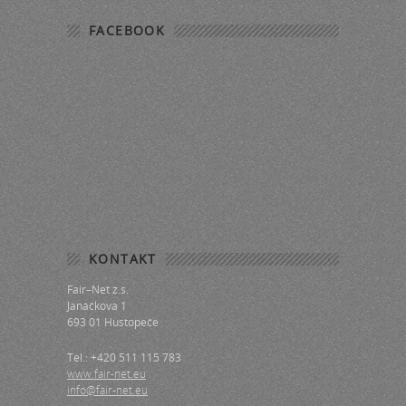
FACEBOOK
KONTAKT
Fair–Net z.s.
Janáčkova 1
693 01 Hustopeče
Tel.: +420 511 115 783
www.fair-net.eu
info@fair-net.eu