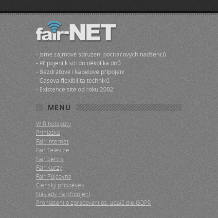
- Jsme zájmové sdružení počítačových nadšenců
- Připojení k síti do několika dnů
- Bezdrátové i kabelové přípojení
- Časová flexibilita techniků
- Existence sítě od roku 2002
MENU
Wifi hotspoty
Přihláška
Fair Internet
Fair Televize
Fair Servis
Fair Kurzy
Fair Půjčovna
Členský příspěvek
Náklady na připojení
Prohlášení o zpracování os. údajů dle GDPR