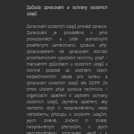
Způsob zpracování a ochrany osobních
údajů
Zpracování osobních údajů provádí správce.
Zpracování je prováděno v jeho
provozovnách a sídle jednotlivými
pověřenými zaměstnanci správce, příp.
zpracovatelem. Ke zpracování dochází
prostřednictvím výpočetní techniky, popř. i
manuálním způsobem u osobních údajů v
listinné podobě za dodržení všech
bezpečnostních zásad pro správu a
zpracování osobních údajů dle GDPR. Za
tímto účelem přijal správce technicko –
organizační opatření k zajištění ochrany
osobních údajů, zejména opatření, aby
nemohlo dojít k neoprávněnému nebo
nahodilému přístupu k osobním údajům,
jejich změně, zničení či ztrátě,
neoprávněným přenosům, k jejich
neoprávněnému zpracování, jakož i k