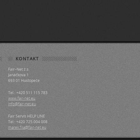
KONTAKT
Fair–Net z.s.
Janáčkova 1
693 01 Hustopeče
Tel.: +420 511 115 783
www.fair-net.eu
info@fair-net.eu
Fair Servis HELP LINE
Tel.: +420 725 004 008
marek.fila@fair-net.eu