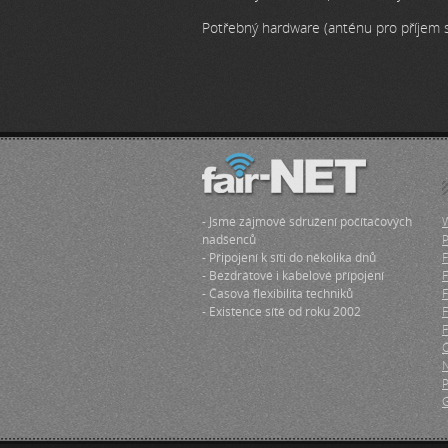
Potřebný hardware (anténu pro příjem s
- Jsme zájmové sdružení počítačových
W
nadšenců
P
- Připojení k síti do několika dnů
F
- Bezdrátové i kabelové přípojení
F
- Časová flexibilita techniků
F
- Existence sítě od roku 2002
F
F
Č
N
P