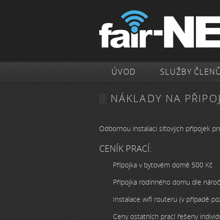
ÚVOD
SLUŽBY ČLEN
NÁKLADY NA PŘIPO
Odbornou instalaci síťových přípojek pr
CENÍK PRACÍ:
Přípojka v bytovém domě 500 Kč
Přípojka rodinného domu dle náro
Instalace wifi routeru (v případě p
Ceny ostatních prací řešeny indivi