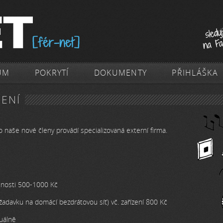
ŮM
POKRYTÍ
DOKUMENTY
PŘIHLÁŠKA
JENÍ
o naše nové členy provádí specializovaná externí firma.
čnosti 500-1000 Kč
ožadavku na domácí bezdrátovou síť) vč. zařízení 800 Kč
duálně