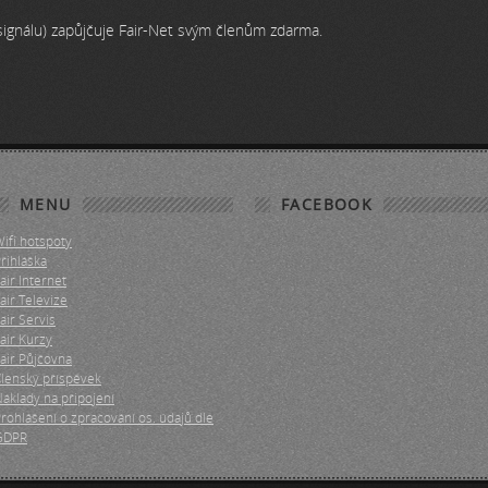
ignálu) zapůjčuje Fair-Net svým členům zdarma.
MENU
FACEBOOK
ifi hotspoty
řihláška
air Internet
air Televize
air Servis
air Kurzy
air Půjčovna
lenský příspěvek
áklady na připojení
rohlášení o zpracování os. údajů dle
GDPR